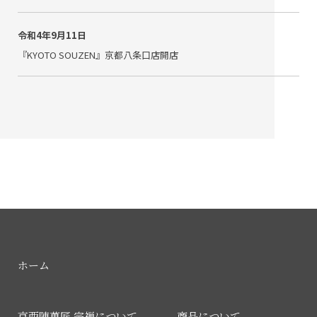
令和4年9月11日
『KYOTO SOUZEN』京都八条口店開店
ホーム
京西陣菓匠 宗禅について
商品について