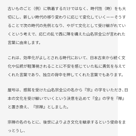
古いものごと（例）に執着するだけではなく、時代性（時）をも大
切にし、新しい時代の移り変わりに応じて変化していくーーそうす
ることで次の時代の先例となり、やがて文化として受け継がれてい
くという考えで、応仁の乱で西に陣を構えた山名宗全公が言われた
言葉に由来します。
これは、効率化がよしとされる時代において、日本古来から続く文
化や伝統が軽薄視されることに不安を感じていた私に勇気を与えて
くれた言葉であり、独立の背中を押してくれた言葉でもあります。
屋号は、感銘を受けた山名宗全公の名から『宗』の字をいただき､日
本の文化を受け継いでいくという決意を込めて『全』の字を『禅』
と置き換え、『宗禅』としました。
宗禅の名のもとに、後世によりよき文化を継承するという使命をま
っとうし、