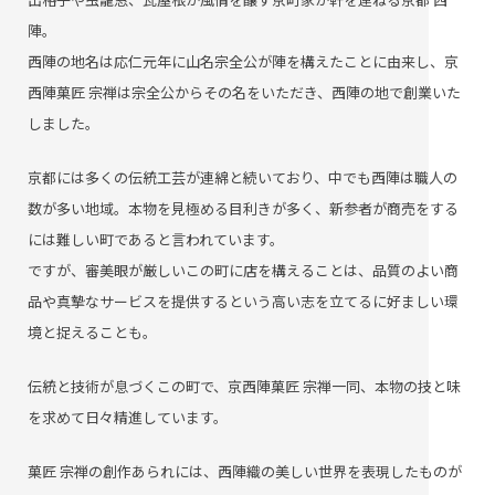
陣。
西陣の地名は応仁元年に山名宗全公が陣を構えたことに由来し、京
西陣菓匠 宗禅は宗全公からその名をいただき、西陣の地で創業いた
しました。
京都には多くの伝統工芸が連綿と続いており、中でも西陣は職人の
数が多い地域。本物を見極める目利きが多く、新参者が商売をする
には難しい町であると言われています。
ですが、審美眼が厳しいこの町に店を構えることは、品質のよい商
品や真摯なサービスを提供するという高い志を立てるに好ましい環
境と捉えることも。
伝統と技術が息づくこの町で、京西陣菓匠 宗禅一同、本物の技と味
を求めて日々精進しています。
菓匠 宗禅の創作あられには、西陣織の美しい世界を表現したものが