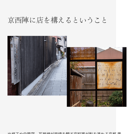
京西陣に店を構えるということ
出格子や虫籠窓、瓦屋根が風情を醸す京町家が軒を連ねる京都 西