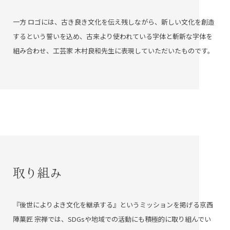
一方 ロゴには、古き良き文化を伝え残しながら、新しい文化を創造
するという誓いを込め、古来より使われている字体と斬新な字体を
組み合わせ、工芸家 木村良和先生に表現していただいたものです。
取り組み
『後世によりよき文化を継承する』というミッションを掲げる京西
陣菓匠 宗禅では、SDGsや地域での活動にも積極的に取り組んでい