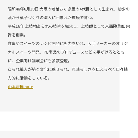
昭和48年8月18日 大阪の老舗おかき屋の4代目として生まれ、幼少の
頃から菓子づくりの職人に囲まれた環境で育つ。
平成16年 上技物あられの技術を継承し、上技師として京西陣菓匠 宗
禅を創業。
食事やスイーツのレシピ開発にも力をいれ、大手メーカーのオリジ
ナルスイーツ開発、PB商品のプロデュースなどを手がけるととも
に、企業向け講演会にも多数登壇。
あられ職人が紡ぐ文化に魅せられ、素晴らしさを伝えるべく日々精
力的に活動をしている。
山本宗禅 note