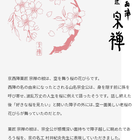
京西陣菓匠 宗禅の紋は、空を舞う桜の花びらです。
西陣の名の由来になったとされる山名宗全公は、身を隠す前に孫を
呼び寄せ､波乱万丈の人生を桜に例えて語ったそうです。話し終えた
後「好きな桜を見たい」と開いた障子の外には､空一面美しい老桜の
花びらが舞っていたのだとか。
菓匠 宗禅の紋は、宗全公が感慨深い面持ちで障子越しに眺めたであ
ろう桜を、京の名工 村井紀炎先生に表現していただきました。